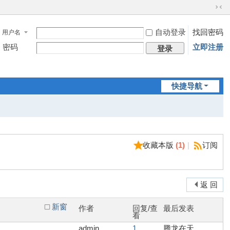
切
换
自动登录
找回密码
用户名
到
窄
密码
立即注册
登录
版
快捷导航
收藏本版
(
1
)
|
订阅
返 回
新窗
作者
回复/查
最后发表
看
admin
1
腾龙在天