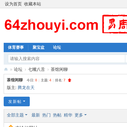
设为首页
收藏本站
体育赛事
聚宝盆
论坛
»
论坛
›
七嘴八舌
›
茶馆闲聊
新
茶馆闲聊
今日:
0
|
主题:
4
|
排名:
7
周
版主:
腾龙在天
易
发新帖
全部主题
最新
热门
热帖
精华
更多