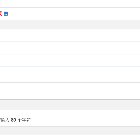
版
可输入
80
个字符