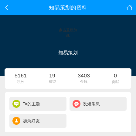
知易策划的资料
点击重新加
载
知易策划
5161
19
3403
0
积分
威望
金钱
贡献
Ta的主题
发短消息
加为好友